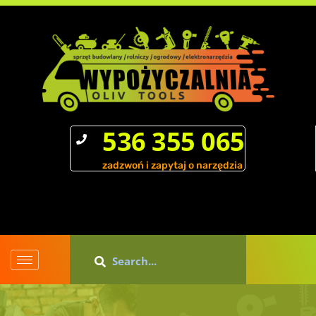
536 355 065
zadzwoń i zapytaj o narzędzia