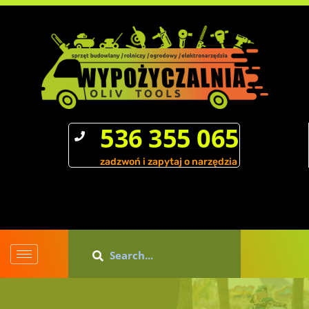
536 355 065
zadzwoń i zapytaj o narzędzia