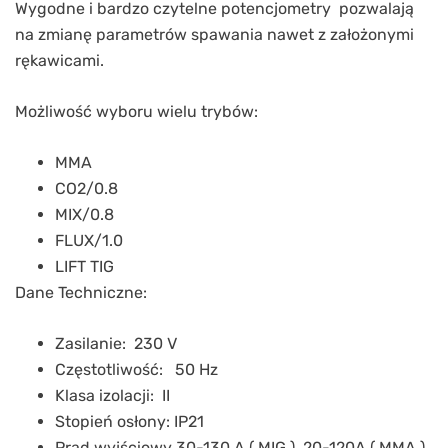
Wygodne i bardzo czytelne potencjometry pozwalają
na zmianę parametrów spawania nawet z założonymi
rękawicami.
Możliwość wyboru wielu trybów:
MMA
CO2/0.8
MIX/0.8
FLUX/1.0
LIFT TIG
Dane Techniczne:
Zasilanie: 230 V
Częstotliwość: 50 Hz
Klasa izolacji: II
Stopień osłony: IP21
Prąd wyjściowy 30-130 A ( MIG ), 20-120A ( MMA ),