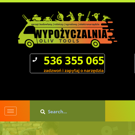
536 355 065
zadzwoń i zapytaj o narzędzia